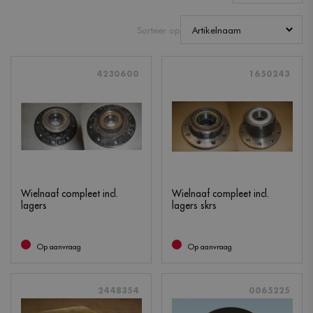
Sorteer op
4230600
1650243
Wielnaaf compleet incl.
Wielnaaf compleet incl.
lagers
lagers skrs
Op aanvraag
Op aanvraag
2448354
0065225