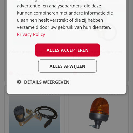
0065229
2305011
advertentie- en analysepartners, die deze
kunnen combineren met andere informatie die
u aan hen heeft verstrekt of die zij hebben
verzameld door uw gebruik van hun diensten.
Privacy Policy
ALLES ACCEPTEREN
Zekeringsring voor lager 80
Zwaailamp aansluitpen met
Easycon stekker
ALLES AFWIJZEN
Op aanvraag
Op aanvraag
DETAILS WEERGEVEN
3312664
0225420