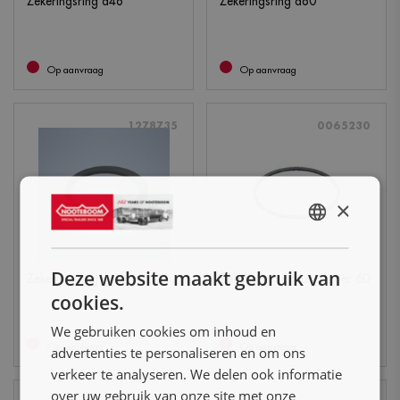
Zekeringsring d48
Zekeringsring d80
Op aanvraag
Op aanvraag
1278735
0065230
×
ENGLISH
NL
Deze website maakt gebruik van
Zekeringsring voor as d25
Zekeringsring voor lager 60
DE
cookies.
FR
We gebruiken cookies om inhoud en
Op aanvraag
Op aanvraag
advertenties te personaliseren en om ons
verkeer te analyseren. We delen ook informatie
over uw gebruik van onze site met onze