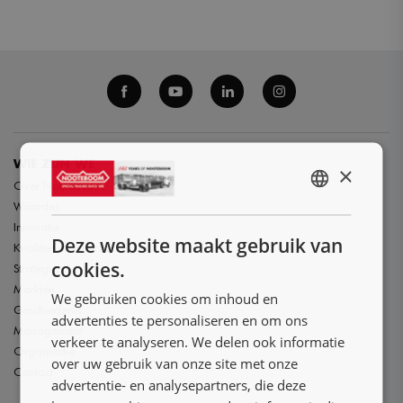
WIE ZIJN WE
×
Over Nooteboom
ENGLISH
Waardes
Innovatie
NL
Deze website maakt gebruik van
Kwaliteit en duurzaamheid
DE
cookies.
Strategie
Markten
FR
We gebruiken cookies om inhoud en
Geschiedenis
advertenties te personaliseren en om ons
Management
verkeer te analyseren. We delen ook informatie
Organisatie
over uw gebruik van onze site met onze
Contact
advertentie- en analysepartners, die deze