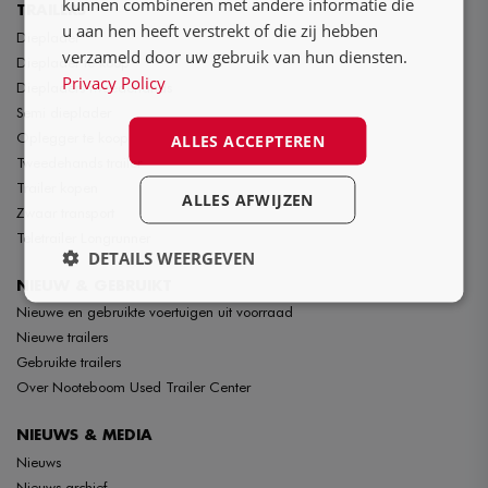
kunnen combineren met andere informatie die
TRAILERS
u aan hen heeft verstrekt of die zij hebben
Dieplader
verzameld door uw gebruik van hun diensten.
Dieplader te koop
Privacy Policy
Diepladers tweedehands
Semi dieplader
Oplegger te koop
ALLES ACCEPTEREN
Tweedehands trailer
Trailer kopen
ALLES AFWIJZEN
Zwaar transport
Teletrailer Longrunner
DETAILS WEERGEVEN
NIEUW & GEBRUIKT
Nieuwe en gebruikte voertuigen uit voorraad
Nieuwe trailers
Gebruikte trailers
Over Nooteboom Used Trailer Center
NIEUWS & MEDIA
Nieuws
Nieuws archief