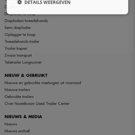
DETAILS WEERGEVEN
Dieplader
Dieplader te koop
Diepladers tweedehands
Semi dieplader
Oplegger te koop
Tweedehands trailer
Trailer kopen
Zwaar transport
Teletrailer Longrunner
NIEUW & GEBRUIKT
Nieuwe en gebruikte voertuigen uit voorraad
Nieuwe trailers
Gebruikte trailers
Over Nooteboom Used Trailer Center
NIEUWS & MEDIA
Nieuws
Nieuws archief