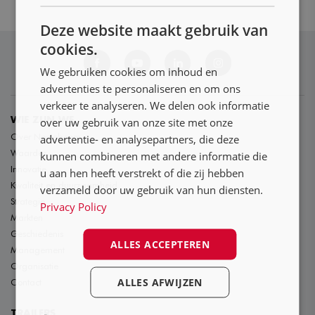
NL
Deze website maakt gebruik van
DE
cookies.
FR
We gebruiken cookies om inhoud en
advertenties te personaliseren en om ons
verkeer te analyseren. We delen ook informatie
over uw gebruik van onze site met onze
WIE ZIJN WE
Over Nooteboom
advertentie- en analysepartners, die deze
Waardes
kunnen combineren met andere informatie die
Innovatie
u aan hen heeft verstrekt of die zij hebben
Kwaliteit en duurzaamheid
verzameld door uw gebruik van hun diensten.
Strategie
Privacy Policy
Markten
Geschiedenis
ALLES ACCEPTEREN
Management
Organisatie
ALLES AFWIJZEN
Contact
TRAILERS