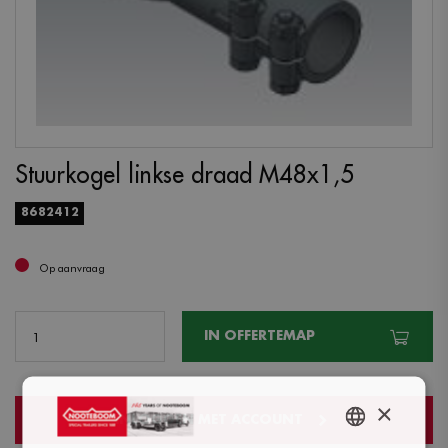
Stuurkogel linkse draad M48x1,5
8682412
Op aanvraag
IN OFFERTEMAP
×
INLOGGEN MET ACCOUNT
ENGLISH