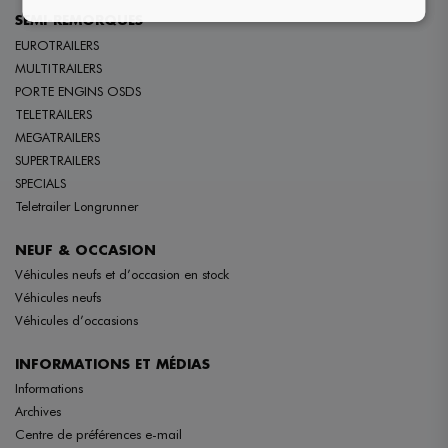
SEMI-REMORQUES
EUROTRAILERS
MULTITRAILERS
PORTE ENGINS OSDS
TELETRAILERS
MEGATRAILERS
SUPERTRAILERS
SPECIALS
Teletrailer Longrunner
NEUF & OCCASION
Véhicules neufs et d’occasion en stock
Véhicules neufs
Véhicules d’occasions
INFORMATIONS ET MÉDIAS
Informations
Archives
Centre de préférences e-mail