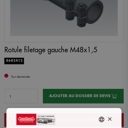
Rotule filetage gauche M48x1,5
8682412
Sur demande
AJOUTER AU DOSSIER DE DEVIS
×
CONNECTEZ-VOUS AVEC UN COMPTE
ENGLISH