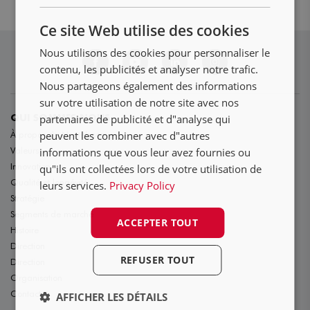
NL
Ce site Web utilise des cookies
DE
Nous utilisons des cookies pour personnaliser le
FR
contenu, les publicités et analyser notre trafic.
Nous partageons également des informations
sur votre utilisation de notre site avec nos
partenaires de publicité et d"analyse qui
QUI SOMMES NOUS
peuvent les combiner avec d"autres
À propos de Nooteboom
Valeurs
informations que vous leur avez fournies ou
Innovation
qu"ils ont collectées lors de votre utilisation de
Qualité et longévité
leurs services.
Privacy Policy
Stratégie
Segments de marché
ACCEPTER TOUT
Histoire
Direction
REFUSER TOUT
Direction
Organisation
Contact
AFFICHER LES DÉTAILS