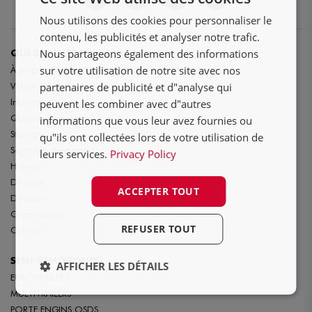
DE
Nous utilisons des cookies pour personnaliser le
FR
contenu, les publicités et analyser notre trafic.
Nous partageons également des informations
QUI SOMMES NOUS
sur votre utilisation de notre site avec nos
À propos de Nooteboom
partenaires de publicité et d"analyse qui
Valeurs
Innovation
peuvent les combiner avec d"autres
Qualité et longévité
informations que vous leur avez fournies ou
Stratégie
qu"ils ont collectées lors de votre utilisation de
Segments de marché
leurs services.
Privacy Policy
Histoire
Direction
ACCEPTER TOUT
Direction
Organisation
REFUSER TOUT
Contact
SEMI-REMORQUES
AFFICHER LES DÉTAILS
EUROTRAILERS
MULTITRAILERS
PORTE ENGINS OSDS