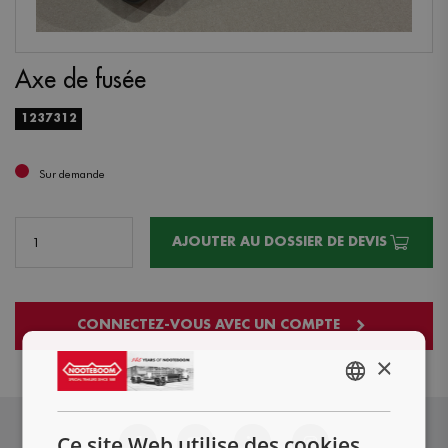
Axe de fusée
1237312
Sur demande
AJOUTER AU DOSSIER DE DEVIS
CONNECTEZ-VOUS AVEC UN COMPTE
×
ENGLISH
NL
Ce site Web utilise des cookies