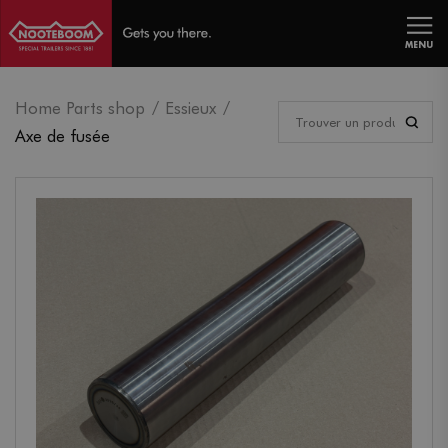
MENU
Home Parts shop
Essieux
Axe de fusée