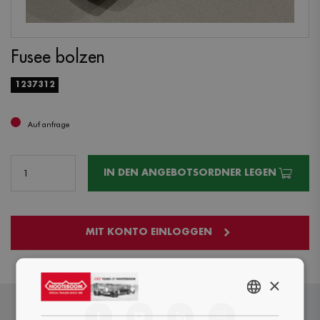
Fusee bolzen
1237312
Auf anfrage
IN DEN ANGEBOTSORDNER LEGEN
MIT KONTO EINLOGGEN
×
ENGLISH