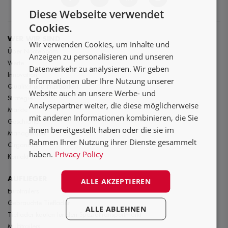
NL
Diese Webseite verwendet
DE
Cookies.
FR
WER WIR SIND
Wir verwenden Cookies, um Inhalte und
Über Nooteboom
Anzeigen zu personalisieren und unseren
Werte
Datenverkehr zu analysieren. Wir geben
Innovation
Informationen über Ihre Nutzung unserer
Qualität und Haltbarkeit
Website auch an unsere Werbe- und
Strategie
Analysepartner weiter, die diese möglicherweise
Märkte
mit anderen Informationen kombinieren, die Sie
Geschichte
ihnen bereitgestellt haben oder die sie im
Management
Rahmen Ihrer Nutzung ihrer Dienste gesammelt
Organisation
haben.
Privacy Policy
Kontakt
AUFLIEGER
ALLE AKZEPTIEREN
Eurotrailers
Gebrauchte Tieflader
ALLE ABLEHNEN
Tieflader kaufen für den Spezialtransportmarkt
Multitrailers