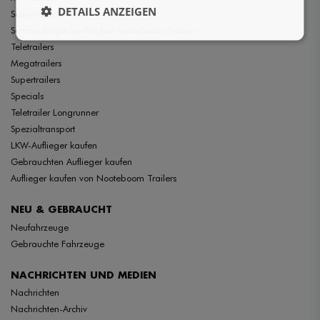
DETAILS ANZEIGEN
Semi-tieflader
Sattelauflieger kaufen bei Nooteboom Trailers
Teletrailers
Megatrailers
Supertrailers
Specials
Teletrailer Longrunner
Spezialtransport
LKW-Auflieger kaufen
Gebrauchten Auflieger kaufen
Auflieger kaufen von Nooteboom Trailers
NEU & GEBRAUCHT
Neufahrzeuge
Gebrauchte Fahrzeuge
NACHRICHTEN UND MEDIEN
Nachrichten
Nachrichten-Archiv