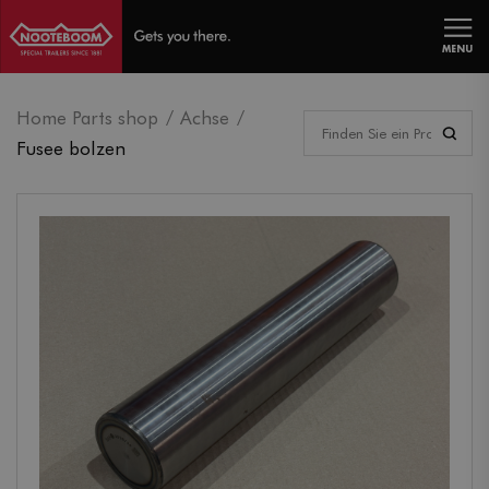
MENU
Home Parts shop
Achse
Fusee bolzen