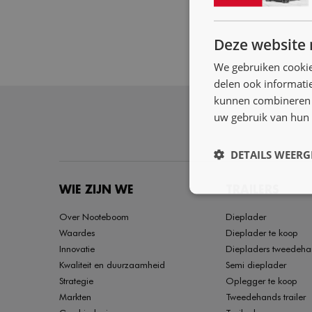
Deze website 
We gebruiken cookie
delen ook informatie
kunnen combineren m
uw gebruik van hun 
DETAILS WEERG
WIE ZIJN WE
TRAILERS
Over Nooteboom
Dieplader
Waardes
Dieplader te koop
Innovatie
Diepladers tweedeha
Kwaliteit en duurzaamheid
Semi dieplader
Strategie
Oplegger te koop
Markten
Tweedehands trailer