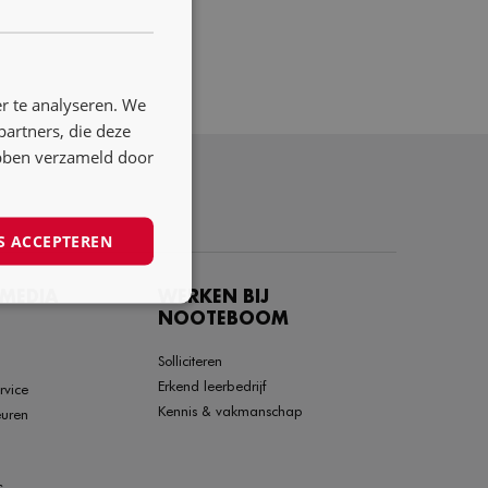
ENGLISH
NL
DE
r te analyseren. We
FR
partners, die deze
ebben verzameld door
S ACCEPTEREN
 MEDIA
WERKEN BIJ
NOOTEBOOM
Solliciteren
Erkend leerbedrijf
rvice
Kennis & vakmanschap
euren