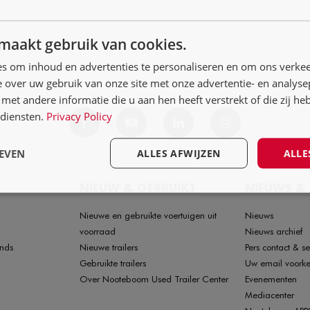
maakt gebruik van cookies.
s om inhoud en advertenties te personaliseren en om ons verkee
 over uw gebruik van onze site met onze advertentie- en analyse
et andere informatie die u aan hen heeft verstrekt of die zij h
diensten.
Privacy Policy
EVEN
ALLES AFWIJZEN
ALLE
NIEUW & GEBRUIKT
NIEUWS &
Nieuwe en gebruikte voertuigen uit
Nieuws
voorraad
Nieuws archief
nds
Nieuwe trailers
Pers contact & se
Gebruikte trailers
Uw email voork
Over Nooteboom Used Trailer Center
Evenementen
Mediacenter