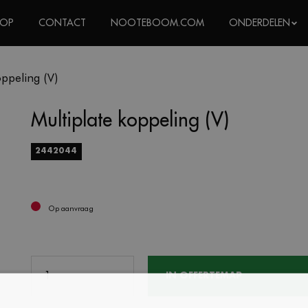
HOP
CONTACT
NOOTEBOOM.COM
ONDERDELEN
oppeling (V)
Multiplate koppeling (V)
2442044
Op aanvraag
IN OFFERTEMAP