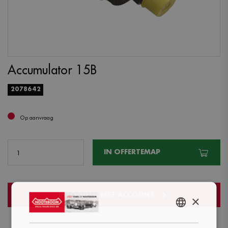
Accumulator 15B
2078642
Op aanvraag
IN OFFERTEMAP
INLOGGEN MET ACCOUNT
×
ENGLISH