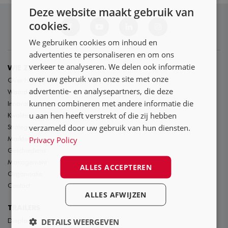
NL
Deze website maakt gebruik van
DE
cookies.
FR
We gebruiken cookies om inhoud en
advertenties te personaliseren en om ons
verkeer te analyseren. We delen ook informatie
WIE ZIJN WE
over uw gebruik van onze site met onze
Over Nooteboom
advertentie- en analysepartners, die deze
Waardes
kunnen combineren met andere informatie die
Innovatie
u aan hen heeft verstrekt of die zij hebben
Kwaliteit en duurzaamheid
verzameld door uw gebruik van hun diensten.
Strategie
Markten
Privacy Policy
Geschiedenis
Management
ALLES ACCEPTEREN
Organisatie
Contact
ALLES AFWIJZEN
TRAILERS
Dieplader
DETAILS WEERGEVEN