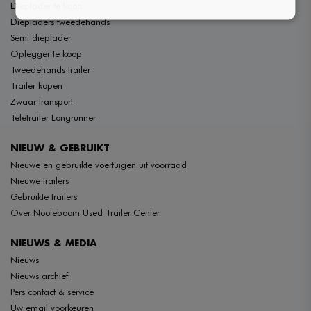
Dieplader te koop
Diepladers tweedehands
Semi dieplader
Oplegger te koop
Tweedehands trailer
Trailer kopen
Zwaar transport
Teletrailer Longrunner
NIEUW & GEBRUIKT
Nieuwe en gebruikte voertuigen uit voorraad
Nieuwe trailers
Gebruikte trailers
Over Nooteboom Used Trailer Center
NIEUWS & MEDIA
Nieuws
Nieuws archief
Pers contact & service
Uw email voorkeuren