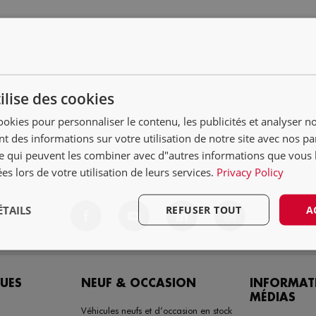
ilise des cookies
ookies pour personnaliser le contenu, les publicités et analyser no
 des informations sur votre utilisation de notre site avec nos pa
se qui peuvent les combiner avec d"autres informations que vous 
ées lors de votre utilisation de leurs services.
Privacy Policy
ÉTAILS
REFUSER TOUT
A
UES
NEUF & OCCASION
INFORMAT
MÉDIAS
Véhicules neufs et d’occasion en stock