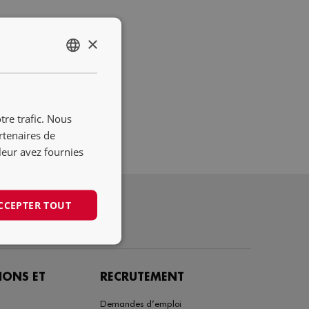
×
ENGLISH
NL
DE
tre trafic. Nous
FR
rtenaires de
leur avez fournies
CCEPTER TOUT
IONS ET
RECRUTEMENT
Demandes d’emploi