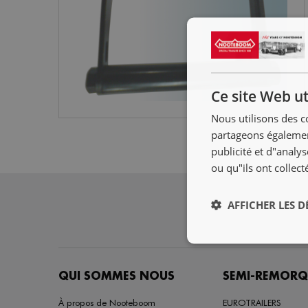
Ce site Web ut
Nous utilisons des c
partageons également
publicité et d"analy
ou qu"ils ont collect
AFFICHER LES D
QUI SOMMES NOUS
SEMI-REMORQ
À propos de Nooteboom
EUROTRAILERS