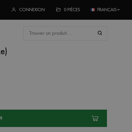
CONNEXION
0
PIÈCES
FRANÇAIS
xe)
S