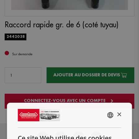
Raccord rapide gr. de 6 (coté tuyau)
2442038
Sur demande
AJOUTER AU DOSSIER DE DEVIS
CONNECTEZ-VOUS AVEC UN COMPTE
×
ENGLISH
NL
Ce site Web utilise des cookies