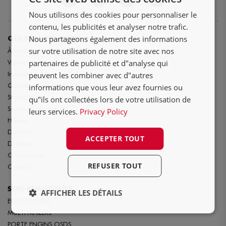
DE
Nous utilisons des cookies pour personnaliser le
FR
contenu, les publicités et analyser notre trafic.
Nous partageons également des informations
QUI SOMMES NOUS
sur votre utilisation de notre site avec nos
À propos de Nooteboom
partenaires de publicité et d"analyse qui
Valeurs
Innovation
peuvent les combiner avec d"autres
Qualité et longévité
informations que vous leur avez fournies ou
Stratégie
qu"ils ont collectées lors de votre utilisation de
Segments de marché
leurs services.
Privacy Policy
Histoire
Direction
ACCEPTER TOUT
Direction
Organisation
REFUSER TOUT
Contact
SEMI-REMORQUES
AFFICHER LES DÉTAILS
EUROTRAILERS
MULTITRAILERS
PORTE ENGINS OSDS