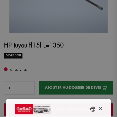
HP tuyau fl15l L=1350
0748030
Sur demande
AJOUTER AU DOSSIER DE DEVIS
×
CONNECTEZ-VOUS AVEC UN COMPTE
ENGLISH