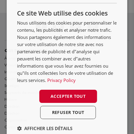
NL
Ce site Web utilise des cookies
DE
Nous utilisons des cookies pour personnaliser le
FR
contenu, les publicités et analyser notre trafic.
Nous partageons également des informations
sur votre utilisation de notre site avec nos
partenaires de publicité et d"analyse qui
QUI SOMMES NOUS
peuvent les combiner avec d"autres
À propos de Nooteboom
Valeurs
informations que vous leur avez fournies ou
Innovation
qu"ils ont collectées lors de votre utilisation de
Qualité et longévité
leurs services.
Privacy Policy
Stratégie
Segments de marché
ACCEPTER TOUT
Histoire
Direction
REFUSER TOUT
Direction
Organisation
Contact
AFFICHER LES DÉTAILS