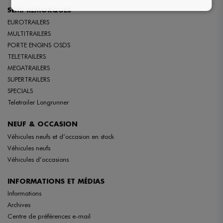
SEMI-REMORQUES
EUROTRAILERS
MULTITRAILERS
PORTE ENGINS OSDS
TELETRAILERS
MEGATRAILERS
SUPERTRAILERS
SPECIALS
Teletrailer Longrunner
NEUF & OCCASION
Véhicules neufs et d’occasion en stock
Véhicules neufs
Véhicules d’occasions
INFORMATIONS ET MÉDIAS
Informations
Archives
Centre de préférences e-mail