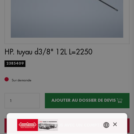
HP. tuyau d3/8" 12L L=2250
2385409
Sur demande
AJOUTER AU DOSSIER DE DEVIS
×
CONNECTEZ-VOUS AVEC UN COMPTE
ENGLISH