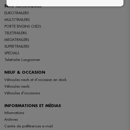
SEMI-REMORQUES
EUROTRAILERS
MULTITRAILERS
PORTE ENGINS OSDS
TELETRAILERS
MEGATRAILERS
SUPERTRAILERS
SPECIALS
Teletrailer Longrunner
NEUF & OCCASION
Véhicules neufs et d’occasion en stock
Véhicules neufs
Véhicules d’occasions
INFORMATIONS ET MÉDIAS
Informations
Archives
Centre de préférences e-mail