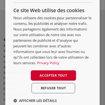
NL
Ce site Web utilise des cookies
DE
Nous utilisons des cookies pour personnaliser le
FR
contenu, les publicités et analyser notre trafic.
Nous partageons également des informations
sur votre utilisation de notre site avec nos
partenaires de publicité et d"analyse qui
QUI SOMMES NOUS
peuvent les combiner avec d"autres
À propos de Nooteboom
Valeurs
informations que vous leur avez fournies ou
Innovation
qu"ils ont collectées lors de votre utilisation de
Qualité et longévité
leurs services.
Privacy Policy
Stratégie
Segments de marché
ACCEPTER TOUT
Histoire
Direction
REFUSER TOUT
Direction
Organisation
Contact
AFFICHER LES DÉTAILS