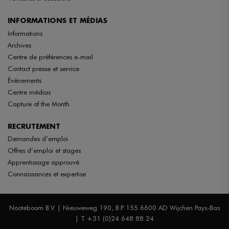
INFORMATIONS ET MÉDIAS
Informations
Archives
Centre de préférences e-mail
Contact presse et service
Événements
Centre médias
Capture of the Month
RECRUTEMENT
Demandes d’emploi
Offres d’emploi et stages
Apprentissage approuvé
Connaissances et expertise
Nooteboom B.V. | Nieuweweg 190, B.P. 155 6600 AD Wijchen Pays-Bas
| T +31 (0)24 648 88 24