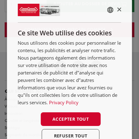
AJOUTER AU DOSSIER DE DEVIS
×
ENGLISH
NL
CONNECTEZ-VOUS AVEC UN COMPTE
Ce site Web utilise des cookies
DE
Nous utilisons des cookies pour personnaliser le
FR
contenu, les publicités et analyser notre trafic.
Nous partageons également des informations
sur votre utilisation de notre site avec nos
partenaires de publicité et d"analyse qui
peuvent les combiner avec d"autres
informations que vous leur avez fournies ou
QUI SOMMES NOUS
qu"ils ont collectées lors de votre utilisation de
À propos de Nooteboom
leurs services.
Privacy Policy
Valeurs
Innovation
ACCEPTER TOUT
Qualité et longévité
Stratégie
Segments de marché
REFUSER TOUT