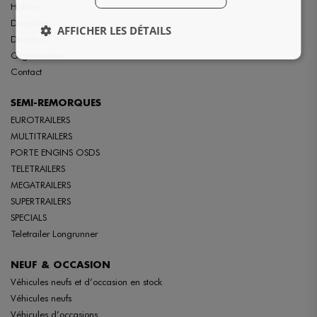
Histoire
Direction
AFFICHER LES DÉTAILS
Direction
Organisation
Contact
SEMI-REMORQUES
EUROTRAILERS
MULTITRAILERS
PORTE ENGINS OSDS
TELETRAILERS
MEGATRAILERS
SUPERTRAILERS
SPECIALS
Teletrailer Longrunner
NEUF & OCCASION
Véhicules neufs et d’occasion en stock
Véhicules neufs
Véhicules d’occasions