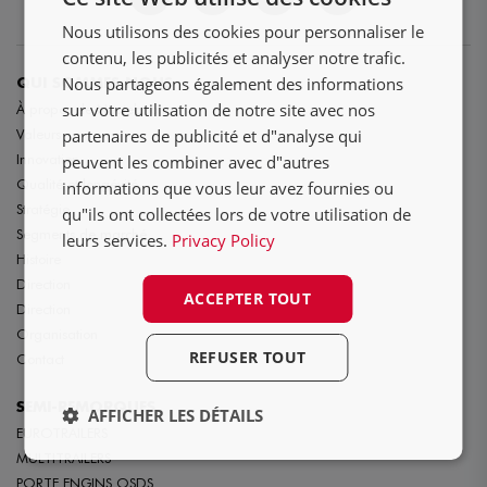
DE
Nous utilisons des cookies pour personnaliser le
FR
contenu, les publicités et analyser notre trafic.
Nous partageons également des informations
QUI SOMMES NOUS
sur votre utilisation de notre site avec nos
À propos de Nooteboom
partenaires de publicité et d"analyse qui
Valeurs
Innovation
peuvent les combiner avec d"autres
Qualité et longévité
informations que vous leur avez fournies ou
Stratégie
qu"ils ont collectées lors de votre utilisation de
Segments de marché
leurs services.
Privacy Policy
Histoire
Direction
ACCEPTER TOUT
Direction
Organisation
REFUSER TOUT
Contact
SEMI-REMORQUES
AFFICHER LES DÉTAILS
EUROTRAILERS
MULTITRAILERS
PORTE ENGINS OSDS