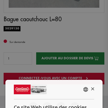
Bague caoutchouc L=80
5029150
Sur demande
AJOUTER AU DOSSIER DE DEVIS
CONNECTEZ-VOUS AVEC UN COMPTE
×
ENGLISH
NL
Ce site Web utilise des cookies