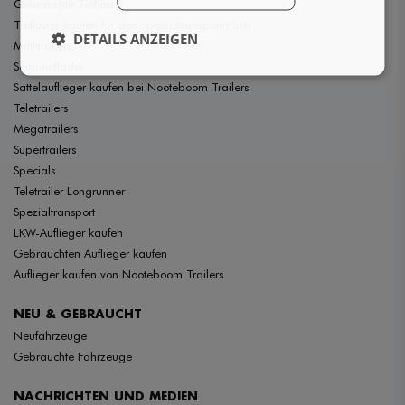
Gebrauchte Tieflader
Tieflader kaufen für den Spezialtransportmarkt
DETAILS ANZEIGEN
Multitrailers
Semi-tieflader
Sattelauflieger kaufen bei Nooteboom Trailers
Teletrailers
Megatrailers
Supertrailers
Specials
Teletrailer Longrunner
Spezialtransport
LKW-Auflieger kaufen
Gebrauchten Auflieger kaufen
Auflieger kaufen von Nooteboom Trailers
NEU & GEBRAUCHT
Neufahrzeuge
Gebrauchte Fahrzeuge
NACHRICHTEN UND MEDIEN