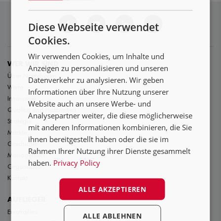
ENGLISH
NL
Diese Webseite verwendet
DE
Cookies.
FR
Wir verwenden Cookies, um Inhalte und
WER WIR SIND
Anzeigen zu personalisieren und unseren
Über Nooteboom
Datenverkehr zu analysieren. Wir geben
Werte
Informationen über Ihre Nutzung unserer
Innovation
Website auch an unsere Werbe- und
Qualität und Haltbarkeit
Analysepartner weiter, die diese möglicherweise
Strategie
mit anderen Informationen kombinieren, die Sie
Märkte
ihnen bereitgestellt haben oder die sie im
Geschichte
Rahmen Ihrer Nutzung ihrer Dienste gesammelt
Management
haben.
Privacy Policy
Organisation
Kontakt
ALLE AKZEPTIEREN
AUFLIEGER
Eurotrailers
ALLE ABLEHNEN