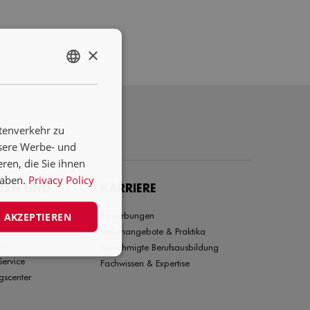
×
ENGLISH
NL
DE
tenverkehr zu
FR
nsere Werbe- und
ren, die Sie ihnen
haben.
Privacy Policy
TEN UND
KARRIERE
Bewerbungen
 AKZEPTIEREN
Stellenangebote & Praktika
hiv
Genehmigte Berufsausbildung
Service
Fachwissen & Expertise
ngscenter
m