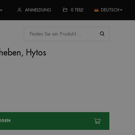
ANMELDUNG
0
TEILE
DEUTSCH
heben, Hytos
EGEN