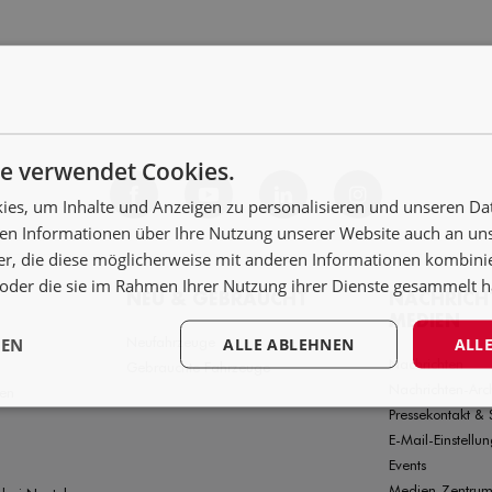
e verwendet Cookies.
es, um Inhalte und Anzeigen zu personalisieren und unseren Da
ben Informationen über Ihre Nutzung unserer Website auch an u
er, die diese möglicherweise mit anderen Informationen kombinie
n oder die sie im Rahmen Ihrer Nutzung ihrer Dienste gesammelt 
NEU & GEBRAUCHT
NACHRICH
MEDIEN
Neufahrzeuge
GEN
ALLE ABLEHNEN
ALLE
Nachrichten
Gebrauchte Fahrzeuge
Nachrichten-Arc
den
Pressekontakt & 
E-Mail-Einstellu
Events
Medien-Zentru